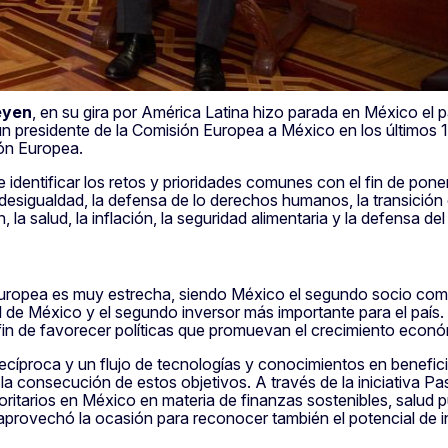
eyen
, en su gira por América Latina hizo parada en México el 
e un presidente de la Comisión Europea a México en los últimos 11
ión Europea.
 identificar los retos y prioridades comunes con el fin de poner
a desigualdad, la defensa de lo derechos humanos, la transición 
, la salud, la inflación, la seguridad alimentaria y la defensa de
 Europea es muy estrecha, siendo México el segundo socio com
ial de México y el segundo inversor más importante para el paí
in de favorecer políticas que promuevan el crecimiento económic
íproca y un flujo de tecnologías y conocimientos en benefic
 consecución de estos objetivos. A través de la iniciativa Pa
oritarios en México en materia de finanzas sostenibles, salud p
 aprovechó la ocasión para reconocer también el potencial de 