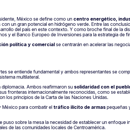
esidente, México se define como un
centro energético, indus
on un gran potencial en hidrógeno verde. Entre las conclusio
rrollo del país en este contexto. Y como broche final de la dis
nos y el Banco Europeo de Inversiones para la estrategia de f
ión política y comercial
se centrarán en acelerar las negoc
partes se entiende fundamental y ambos representantes se comp
sistema multilateral.
 diplomacia. Ambos reafirmaron su
solidaridad con el pueb
e sus fronteras internacionalmente reconocidas, como se establ
on los principios de la Carta de las Naciones Unidas.
 México para combatir el
tráfico ilícito de armas
pequeñas y
e puso sobre la mesa la necesidad de establecer un enfoque i
iales de las comunidades locales de Centroamérica.