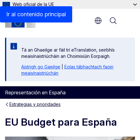
Web oficial de la UE
Ir al contenido principal
Menu
Tá an Ghaeilge ar fáil trí eTranslation, seirbhís
meaisínaistriúcháin an Choimisiúin Eorpaigh.
Aistrigh go Gaeilge
|
Eolas tábhachtach faoin
meaisínaistriúchán
Representación en España
Estrategias y prioridades
EU Budget para España