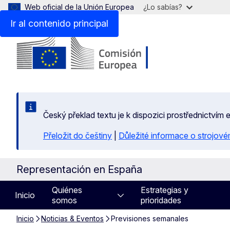
Web oficial de la Unión Europea
¿Lo sabías?
Ir al contenido principal
Český překlad textu je k dispozici prostřednictvím
Přeložit do češtiny
|
Důležité informace o strojové
Representación en España
Quiénes
Estrategias y
Inicio
somos
prioridades
Inicio
Noticias & Eventos
Previsiones semanales