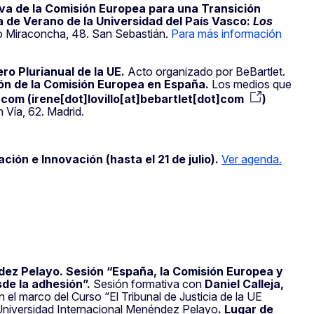
iva de la Comisión Europea para una Transición
 de Verano de la Universidad del País Vasco:
Los
o Miraconcha, 48. San Sebastián.
Para más información
ro Plurianual de la UE.
Acto organizado por BeBartlet.
ón de la Comisión Europea en España.
Los medios que
.
com
(
irene[dot]lovillo[at]bebartlet[dot]com
)
n Vía, 62. Madrid.
ción e Innovación (hasta el 21 de julio).
Ver agenda.
dez Pelayo. Sesión “España, la Comisión Europea y
sde la adhesión”.
Sesión formativa con
Daniel Calleja,
n el marco del Curso “El Tribunal de Justicia de la UE
 Universidad Internacional Menéndez Pelayo
.
Lugar de