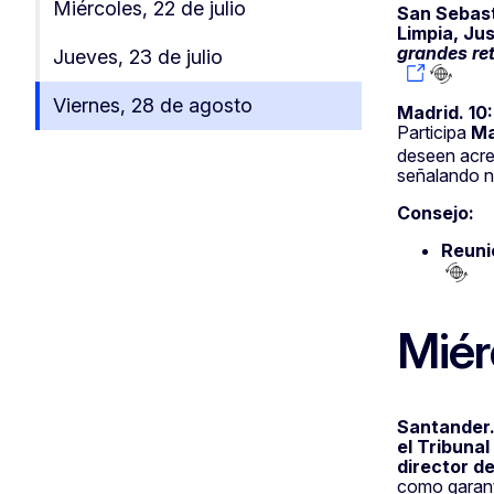
Miércoles, 22 de julio
San Sebast
Limpia, Ju
grandes re
Jueves, 23 de julio
Viernes, 28 de agosto
Madrid. 10
Participa
Ma
deseen acre
señalando n
Consejo:
Reunió
Miér
Santander.
el Tribunal
director de
como garant