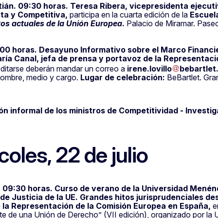
ián. 09:30 horas. Teresa Ribera, vicepresidenta ejecut
sta y Competitiva,
participa en la cuarta edición de la
Escuela
tos actuales de la Unión Europea
.
Palacio de Miramar. Pase
:00 horas. Desayuno Informativo sobre el Marco Financie
ría Canal, jefa de prensa y portavoz de la
Representaci
ditarse deberán mandar un correo a
irene
.
lovillo
bebartlet
ombre, medio y cargo.
Lugar de celebración:
BeBartlet. Gra
n informal de los ministros de Competitividad - Investiga
coles, 22 de julio
 09:30 horas. Curso de verano de la Universidad Menén
 de Justicia de la UE. Grandes hitos jurisprudenciales de
 la
Representación de la Comisión Europea en España,
e
e de una Unión de Derecho” (VII edición), organizado por la