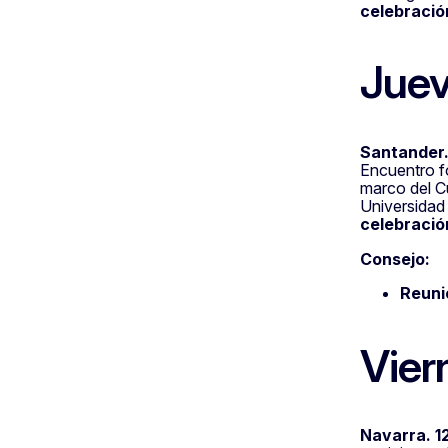
celebració
Juev
Santander.
Encuentro f
marco del Cu
Universidad
celebració
Consejo:
Reuni
Vier
Navarra. 1