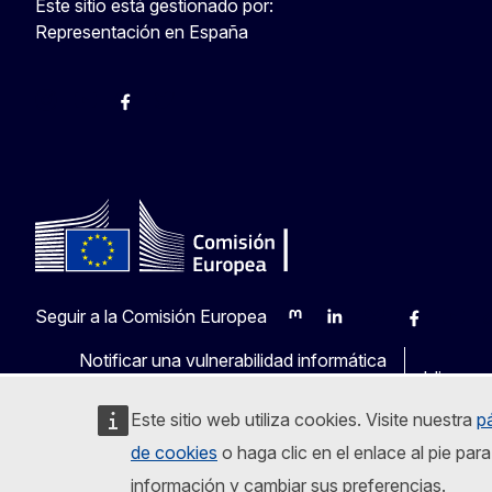
Este sitio está gestionado por:
Representación en España
@ComisionEuropea
Espacio Europa
Comisión Europea en España
@ComisionEuropea
Seguir a la Comisión Europea
Mastodon
LinkedIn
Bluesky
Facebook
Youtu
O
Notificar una vulnerabilidad informática
Idiomas 
Este sitio web utiliza cookies. Visite nuestra
p
de cookies
o haga clic en el enlace al pie pa
información y cambiar sus preferencias.