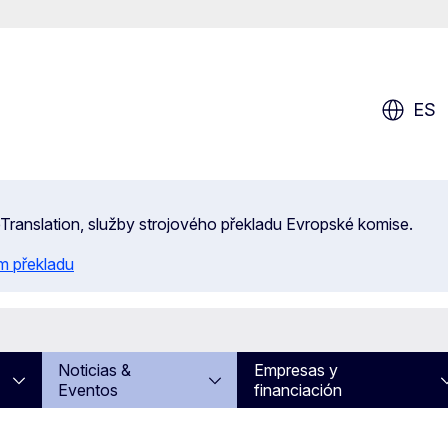
ES
 eTranslation, služby strojového překladu Evropské komise.
m překladu
Noticias &
Empresas y
Eventos
financiación