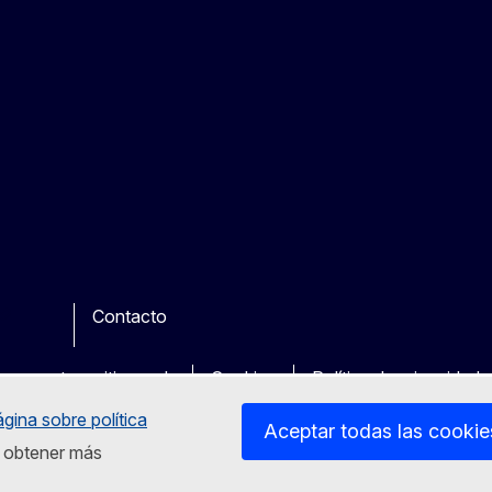
Contacto
be
ther
en nuestros sitios web
Cookies
Política de privacidad
ágina sobre política
Aceptar todas las cookie
ra obtener más