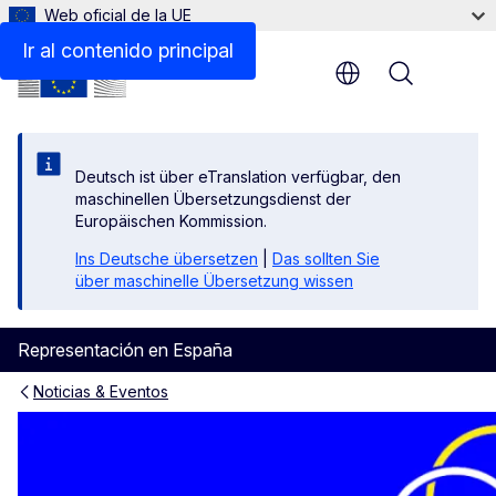
Web oficial de la UE
Ir al contenido principal
Menu
Deutsch ist über eTranslation verfügbar, den
maschinellen Übersetzungsdienst der
Europäischen Kommission.
Ins Deutsche übersetzen
|
Das sollten Sie
über maschinelle Übersetzung wissen
Representación en España
Noticias & Eventos
#LasPlazasDeEuropa