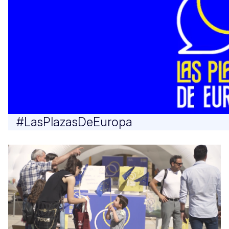
#LasPlazasDeEuropa