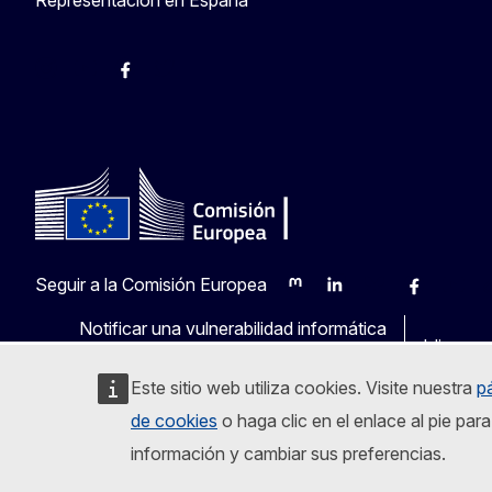
@ComisionEuropea
Espacio Europa
Comisión Europea en España
@ComisionEuropea
Seguir a la Comisión Europea
Mastodon
LinkedIn
Bluesky
Facebook
Youtu
O
Notificar una vulnerabilidad informática
Idiomas 
Este sitio web utiliza cookies. Visite nuestra
p
de cookies
o haga clic en el enlace al pie pa
información y cambiar sus preferencias.