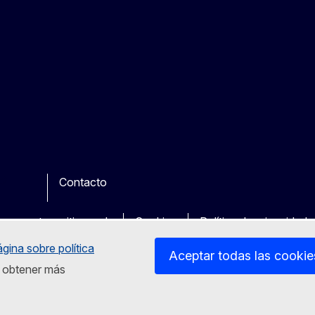
Contacto
be
ther
en nuestros sitios web
Cookies
Política de privacidad
ágina sobre política
Aceptar todas las cookie
ra obtener más