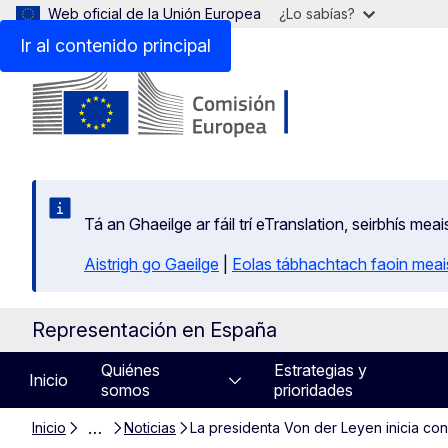
Web oficial de la Unión Europea
¿Lo sabías?
Ir al contenido principal
Tá an Ghaeilge ar fáil trí eTranslation, seirbhís mea
Aistrigh go Gaeilge
|
Eolas tábhachtach faoin meais
Representación en España
Quiénes
Estrategias y
Inicio
somos
prioridades
…
Inicio
Noticias
La presidenta Von der Leyen inicia co