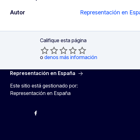
Autor
Representación en Esp
Califique esta página
o
denos más información
Representación en España
Este sitio está gestionado por:
Representación en España
@ComisionEuropea
Espacio Europa
Comisión Europea en España
@ComisionEuropea