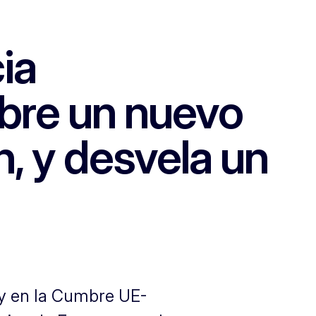
ia
bre un nuevo
n, y desvela un
oy en la Cumbre UE-