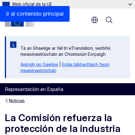
Web oficial de la UE
Ir al contenido principal
Menu
Tá an Ghaeilge ar fáil trí eTranslation, seirbhís
meaisínaistriúcháin an Choimisiúin Eorpaigh.
Aistrigh go Gaeilge
|
Eolas tábhachtach faoin
meaisínaistriúchán
Representación en España
Noticias
La Comisión refuerza la
protección de la industria