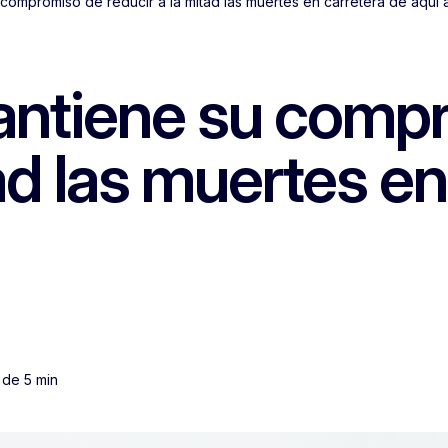
compromiso de reducir a la mitad las muertes en carretera de aquí
antiene su comp
tad las muertes en
 de 5 min