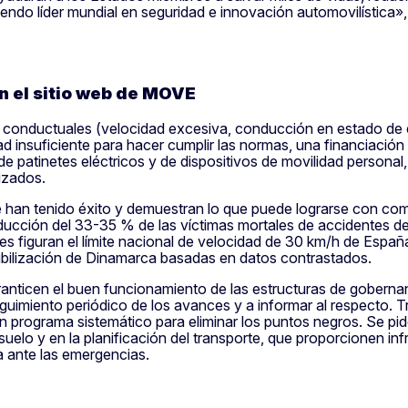
iendo líder mundial en seguridad e innovación automovilística»
n el sitio web de MOVE
o conductuales (velocidad excesiva, conducción en estado de e
d insuficiente para hacer cumplir las normas, una financiación
e patinetes eléctricos y de dispositivos de movilidad personal
izados.
 han tenido éxito y demuestran lo que puede lograrse con comp
ducción del 33-35 % de las víctimas mortales de accidentes de 
les figuran el límite nacional de velocidad de 30 km/h de Españ
ibilización de Dinamarca basadas en datos contrastados.
nticen el buen funcionamiento de las estructuras de gobernan
imiento periódico de los avances y a informar al respecto. Tr
n programa sistemático para eliminar los puntos negros. Se pid
suelo y en la planificación del transporte, que proporcionen i
a ante las emergencias.