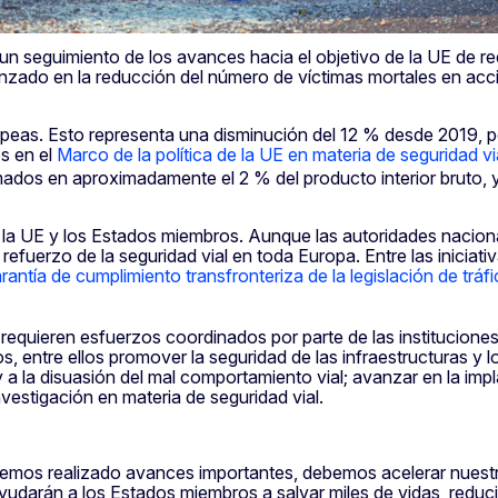
 seguimiento de los avances hacia el objetivo de la UE de red
nzado en la reducción del número de víctimas mortales en accide
eas. Esto representa una disminución del 12 % desde 2019, pe
os en el
Marco de la política de la UE en materia de seguridad 
ados en aproximadamente el 2 % del producto interior bruto,
 la UE y los Estados miembros. Aunque las autoridades naciona
efuerzo de la seguridad vial en toda Europa. Entre las iniciativ
antía de cumplimiento transfronteriza de la legislación de tráf
equieren esfuerzos coordinados por parte de las instituciones 
 entre ellos promover la seguridad de las infraestructuras y lo
 a la disuasión del mal comportamiento vial; avanzar en la imp
nvestigación en materia de seguridad vial.
 hemos realizado avances importantes, debemos acelerar nuest
darán a los Estados miembros a salvar miles de vidas, reduci