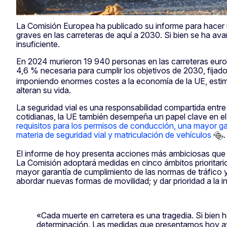
La Comisión Europea ha publicado su informe para hacer un
graves en las carreteras de aquí a 2030. Si bien se ha ava
insuficiente.
En 2024 murieron 19 940 personas en las carreteras europ
4,6 % necesaria para cumplir los objetivos de 2030, fijad
imponiendo enormes costes a la economía de la UE, estim
alteran su vida.
La seguridad vial es una responsabilidad compartida entre
cotidianas, la UE también desempeña un papel clave en el r
requisitos para los permisos de conducción, una mayor gar
materia de seguridad vial y matriculación de vehículos
.
El informe de hoy presenta acciones más ambiciosas que r
La Comisión adoptará medidas en cinco ámbitos prioritarios,
mayor garantía de cumplimiento de las normas de tráfico y
abordar nuevas formas de movilidad; y dar prioridad a la i
«Cada muerte en carretera es una tragedia. Si bien
determinación. Las medidas que presentamos hoy ayu