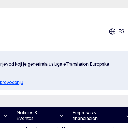
ES
ijevod koji je generirala usluga eTranslation Europske
 prevođenju
Noticias &
Empresas y
Eventos
financiación