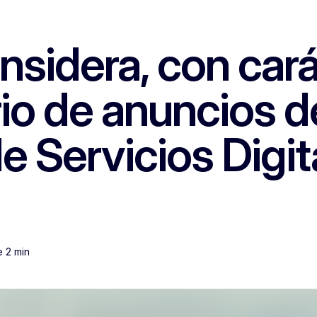
sidera, con carác
rio de anuncios d
de Servicios Digit
e 2 min