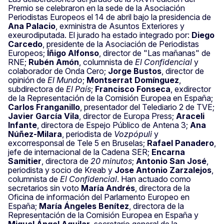
Premio se celebraron en la sede de la Asociación
Periodistas Europeos el 14 de abril bajo la presidencia de
Ana Palacio
, exministra de Asuntos Exteriores y
exeurodiputada. El jurado ha estado integrado por:
Diego
Carcedo
, presidente de la Asociación de Periodistas
Europeos;
Íñigo Alfonso
, director de "Las mañanas" de
RNE;
Rubén Amón
, columnista de
El Confidencial
y
colaborador de Onda Cero;
Jorge Bustos
, director de
opinión de
El Mundo
;
Montserrat Domínguez
,
subdirectora de
El País
;
Francisco Fonseca
, exdirector
de la Representación de la Comisión Europea en España;
Carlos Franganillo
, presentador del Telediario 2 de TVE;
Javier García Vila
, director de Europa Press;
Araceli
Infante
, directora de Espejo Público de Antena 3;
Ana
Núñez-Milara
, periodista de
Vozpópuli
y
excorresponsal de Tele 5 en Bruselas;
Rafael Panadero
,
jefe de internacional de la Cadena SER;
Encarna
Samitier
, directora de
20 minutos
;
Antonio San José
,
periodista y socio de Kreab y
Jose Antonio Zarzalejos
,
columnista de
El Confidencial
. Han actuado como
secretarios sin voto
María Andrés
, directora de la
Oficina de información del Parlamento Europeo en
España;
María Ángeles Benítez
, directora de la
Representación de la Comisión Europea en España y
Miguel Ángel Aguilar
, secretario general de la