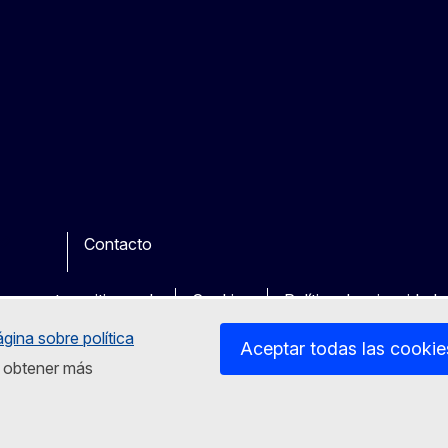
Contacto
be
ther
en nuestros sitios web
Cookies
Política de privacidad
ágina sobre política
Aceptar todas las cookie
ra obtener más