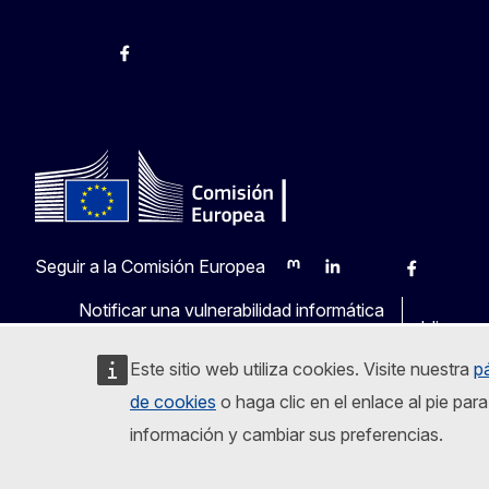
@ComisionEuropea
Espacio Europa
Comisión Europea en España
@ComisionEuropea
Seguir a la Comisión Europea
Mastodon
LinkedIn
Bluesky
Facebook
Youtu
O
Notificar una vulnerabilidad informática
Idiomas 
Este sitio web utiliza cookies. Visite nuestra
p
de cookies
o haga clic en el enlace al pie pa
información y cambiar sus preferencias.