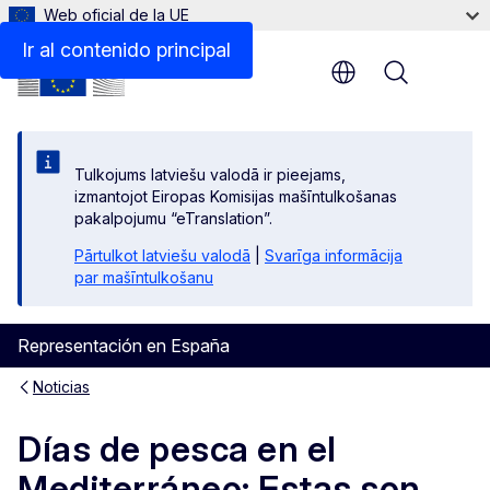
Web oficial de la UE
Ir al contenido principal
Menu
Tulkojums latviešu valodā ir pieejams,
izmantojot Eiropas Komisijas mašīntulkošanas
pakalpojumu “eTranslation”.
Pārtulkot latviešu valodā
|
Svarīga informācija
par mašīntulkošanu
Representación en España
Noticias
Días de pesca en el
Mediterráneo: Estas son