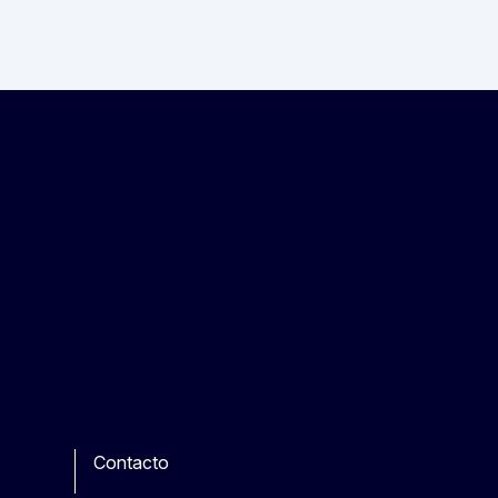
Contacto
be
ther