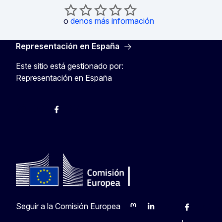
o
denos más información
Representación en España
Este sitio está gestionado por:
Representación en España
@ComisionEuropea
Espacio Europa
Comisión Europea en España
@ComisionEuropea
Seguir a la Comisión Europea
Mastodon
LinkedIn
Bluesky
Facebook
Youtu
O