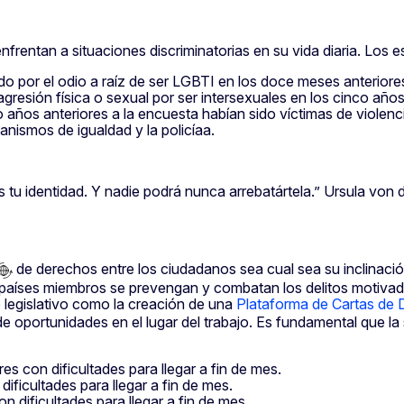
entan a situaciones discriminatorias en su vida diaria. Los es
 por el odio a raíz de ser LGBTI en los doce meses anteriores
gresión física o sexual por ser intersexuales en los cinco años
 años anteriores a la encuesta habían sido víctimas de violenc
anismos de igualdad y la policíaa.
s tu identidad. Y nadie podrá nunca arrebatártela.” Ursula von
de derechos entre los ciudadanos sea cual sea su inclinación
 países miembros se prevengan y combatan los delitos motivado
 legislativo como la creación de una
Plataforma de Cartas de 
 de oportunidades en el lugar del trabajo. Es fundamental que 
s con dificultades para llegar a fin de mes.
ificultades para llegar a fin de mes.
 dificultades para llegar a fin de mes.