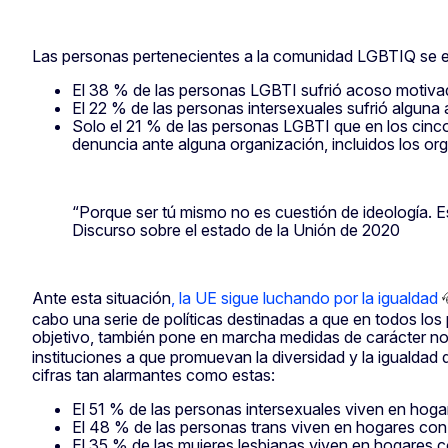
Las personas pertenecientes a la comunidad LGBTIQ se enfr
El 38 % de las personas LGBTI sufrió acoso motivado
El 22 % de las personas intersexuales sufrió alguna a
Solo el 21 % de las personas LGBTI que en los cinco
denuncia ante alguna organización, incluidos los org
“Porque ser tú mismo no es cuestión de ideología. E
Discurso sobre el estado de la Unión de 2020
Ante esta situación
, la UE sigue luchando por la igualdad
cabo una serie de políticas destinadas a que en todos los
objetivo, también pone en marcha medidas de carácter no
instituciones a que promuevan la diversidad y la igualdad
cifras tan alarmantes como estas:
El 51 % de las personas intersexuales viven en hogare
El 48 % de las personas trans viven en hogares con d
El 35 % de las mujeres lesbianas viven en hogares con