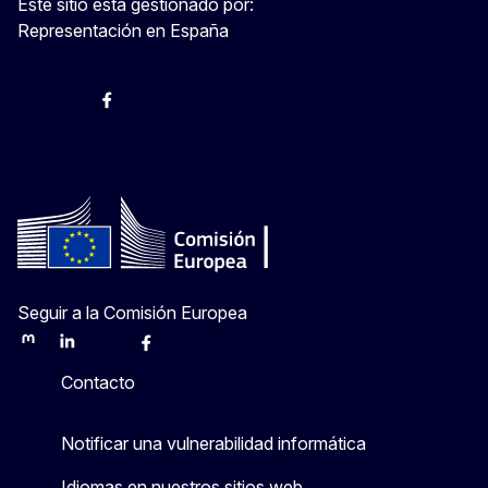
Este sitio está gestionado por:
Representación en España
@ComisionEuropea
Espacio Europa
Comisión Europea en España
@ComisionEuropea
Seguir a la Comisión Europea
Mastodon
LinkedIn
Bluesky
Facebook
Youtube
Other
Contacto
Notificar una vulnerabilidad informática
Idiomas en nuestros sitios web