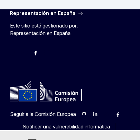
Representación en España
Este sitio está gestionado por:
Representación en España
@ComisionEuropea
Espacio Europa
Comisión Europea en España
@ComisionEuropea
Seguir a la Comisión Europea
Mastodon
LinkedIn
Bluesky
Facebook
Youtu
O
Notificar una vulnerabilidad informática
Idiomas 