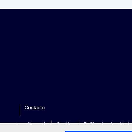
Contacto
be
ther
en nuestros sitios web
Cookies
Política de privacidad