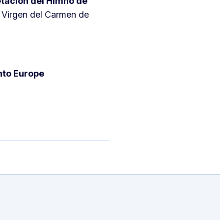
etación del Himno de
 Virgen del Carmen de
nto Europe