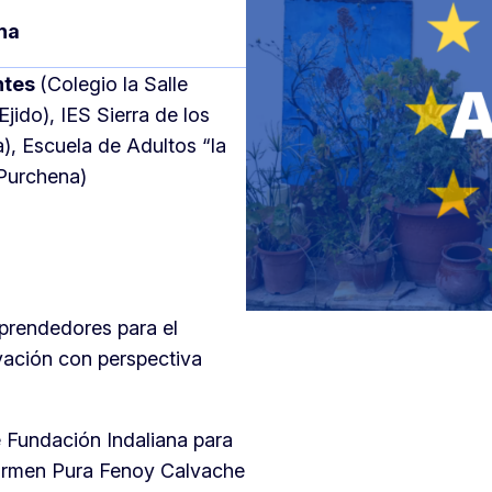
na
ntes
(Colegio la Salle
Ejido), IES Sierra de los
a), Escuela de Adultos “la
Purchena)
prendedores para el
vación con perspectiva
undación Indaliana para
rmen Pura Fenoy Calvache