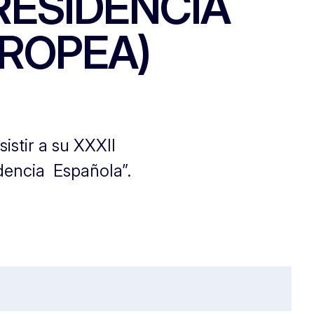
RESIDENCIA
UROPEA)
istir a su XXXII
dencia Española”.