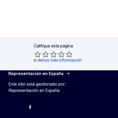
Califique esta página
o
denos más información
Representación en España
Este sitio está gestionado por:
Representación en España
@ComisionEuropea
Espacio Europa
Comisión Europea en España
@ComisionEuropea