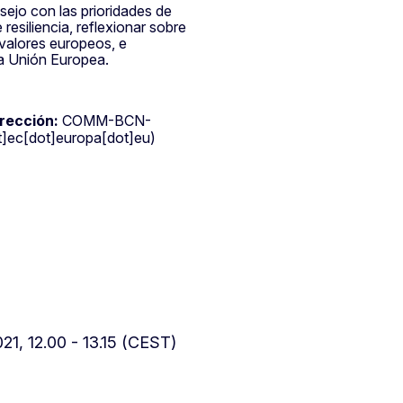
ejo con las prioridades de
 resiliencia, reflexionar sobre
 valores europeos, e
 la Unión Europea.
irección:
COMM-BCN-
c[dot]europa[dot]eu)
021, 12.00 - 13.15 (CEST)