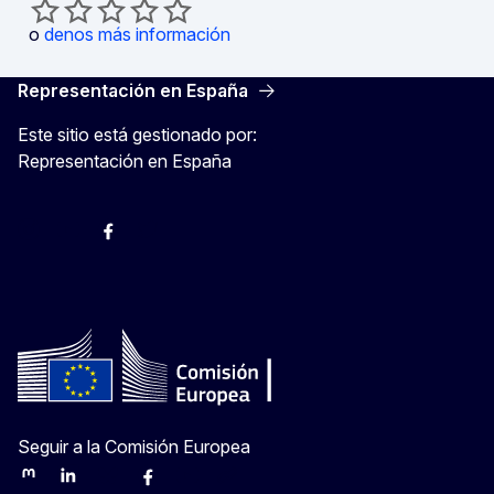
o
denos más información
Representación en España
Este sitio está gestionado por:
Representación en España
@ComisionEuropea
Espacio Europa
Comisión Europea en España
@ComisionEuropea
Seguir a la Comisión Europea
Mastodon
LinkedIn
Bluesky
Facebook
Youtube
Other