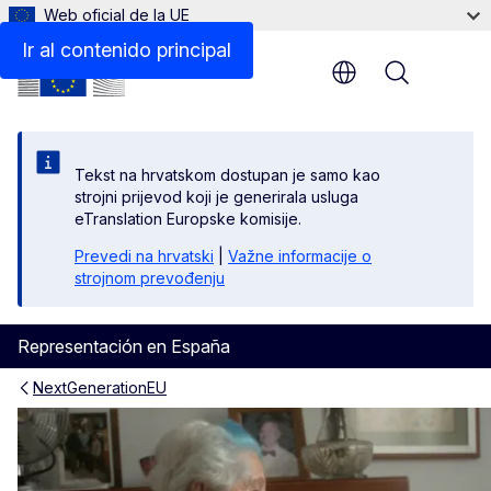
Web oficial de la UE
Ir al contenido principal
Menu
Tekst na hrvatskom dostupan je samo kao
strojni prijevod koji je generirala usluga
eTranslation Europske komisije.
Prevedi na hrvatski
|
Važne informacije o
strojnom prevođenju
Representación en España
NextGenerationEU
Vivir en Casa, un proyecto p