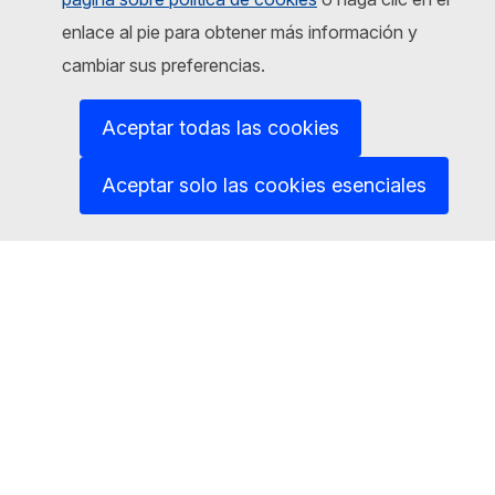
enlace al pie para obtener más información y
Califique esta página
cambiar sus preferencias.
o
denos más información
Aceptar todas las cookies
Representación en España
Aceptar solo las cookies esenciales
Este sitio está gestionado por:
Representación en España
@ComisionEuropea
Espacio Europa
Comisión Europea en España
@ComisionEuropea