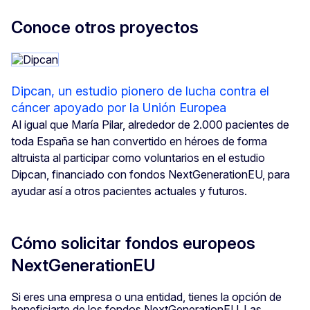
Conoce otros proyectos
Dipcan, un estudio pionero de lucha contra el
cáncer apoyado por la Unión Europea
Al igual que María Pilar, alrededor de 2.000 pacientes de
toda España se han convertido en héroes de forma
altruista al participar como voluntarios en el estudio
Resta
Dipcan, financiado con fondos NextGenerationEU, para
ayudar así a otros pacientes actuales y futuros.
Ampl
Redu
Cómo solicitar fondos europeos
NextGenerationEU
Panta
Si eres una empresa o una entidad, tienes la opción de
Impr
beneficiarte de los fondos NextGenerationEU. Las